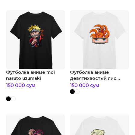
Футболка аниме moi
Футболка аниме
naruto uzumaki
девятихвостый лис
курама
150 000
сум
150 000
сум