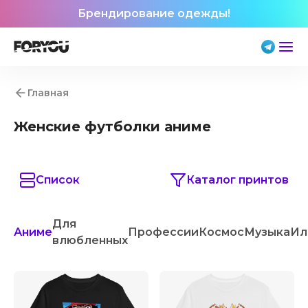
Брендирование одежды!
Главная
Женские футболки аниме
Список
Каталог принтов
Для
Аниме
Профессии
Космос
Музыка
Ил
влюбленных