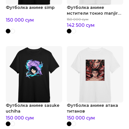
Футболка аниме simp
Футболка аниме
мстители токио manjiro
"mikey" sano
150 000
сум
150 000
сум
142 500
сум
Футболка аниме sasuke
Футболка аниме атака
uchiha
титанов
150 000
сум
150 000
сум