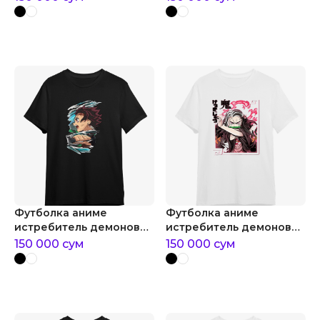
Футболка аниме
Футболка аниме
истребитель демонов
истребитель демонов
kimetsu no yaiba
нэдзуко
150 000
сум
150 000
сум