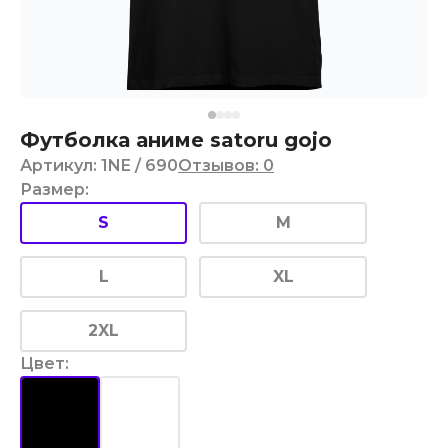
Футболка аниме satoru gojo
Артикул
:
1NE
/ 690
Отзывов
:
0
Размер
:
S
M
L
XL
2XL
Цвет
: