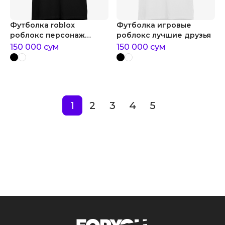
Футболка roblox
Футболка игровые
роблокс персонаж
роблокс лучшие друзья
геймер
150 000
сум
150 000
сум
1
2
3
4
5