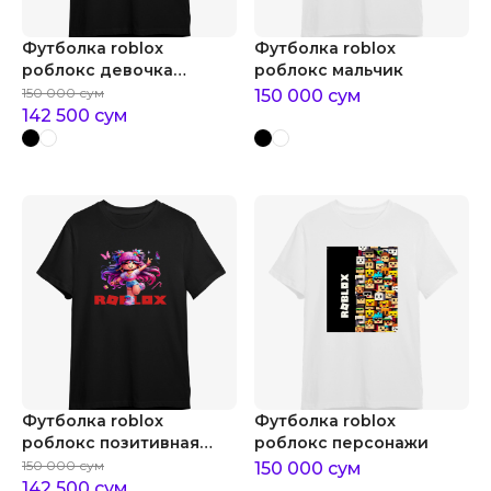
Футболка roblox
Футболка roblox
роблокс девочка
роблокс мальчик
геймер
150 000
сум
150 000
сум
142 500
сум
Футболка roblox
Футболка roblox
роблокс позитивная
роблокс персонажи
девочка
150 000
сум
150 000
сум
142 500
сум