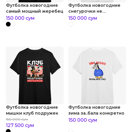
Футболка новогодние
Футболка новогодние
самый мощный жеребец
снегурочки не
проходите мимо
150 000
сум
150 000
сум
Футболка новогодние
Футболка новогодние
мышки клуб подружек
зима за..бала конкретно
150 000
сум
150 000
сум
127 500
сум