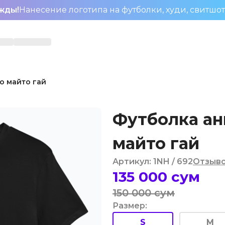
жды!
Нанесение логотипа на футболки, худи, свитшо
о майто гай
Футболка ан
майто гай
Артикул
:
1NH
/ 692
Отзыв
135 000
сум
150 000
сум
Размер
:
S
M