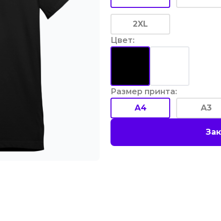
2XL
Цвет
:
Размер принта
:
A4
A3
Зак