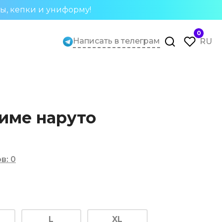
ты, кепки и униформу!
0
Написать в телеграм
RU
име наруто
ов
:
0
L
XL