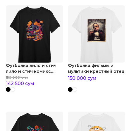
Футболка лило и стич
Футболка фильмы и
лило и стич комикс
мультики крестный отец
disney
150 000
сум
150 000
сум
142 500
сум