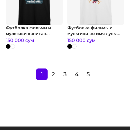
Футболка фильмы и
Футболка фильмы и
мультики капитан
мультики во имя луны
америка: зимний солдат
сейлор мун
150 000
сум
150 000
сум
1
2
3
4
5