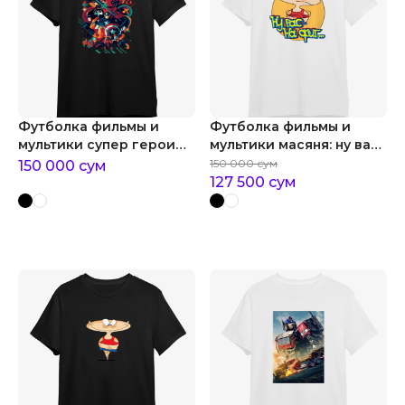
Футболка фильмы и
Футболка фильмы и
мультики супер герои
мультики масяня: ну вас
marvel
на фиг
150 000
сум
150 000
сум
127 500
сум