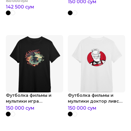
marvel танос infinity
150 000
сум
150 000
сум
142 500
сум
Футболка фильмы и
Футболка фильмы и
мультики игра
мультики доктор ливси -
престолов: лед и
kfc edition
150 000
сум
150 000
сум
пламень