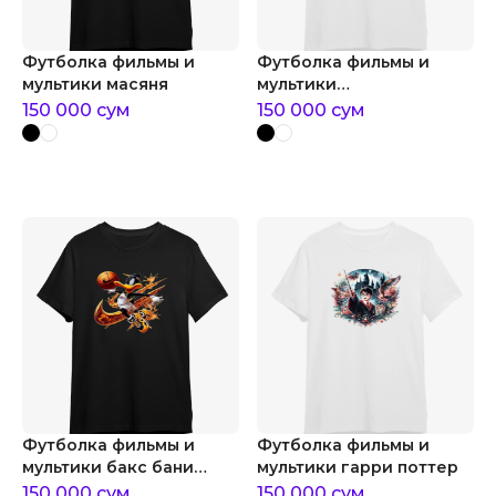
Футболка фильмы и
Футболка фильмы и
мультики масяня
мультики
трансформеры:
150 000
сум
150 000
сум
восхождение
звероботов
Футболка фильмы и
Футболка фильмы и
мультики бакс бани
мультики гарри поттер
баскетболист
150 000
сум
150 000
сум