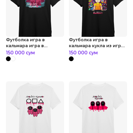
Футболка игра в
Футболка игра в
кальмара игра в
кальмара кукла из игры
кальмара охранники
в кальмара
150 000
сум
150 000
сум