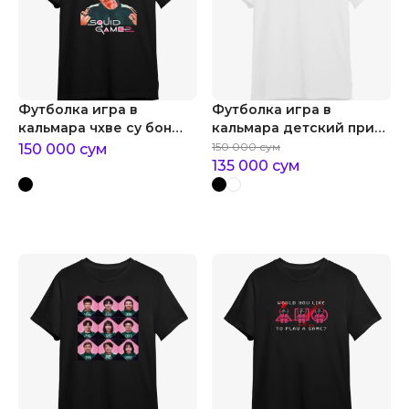
Футболка игра в
Футболка игра в
кальмара чхве су бон
кальмара детский принт
танос
игра в кальмара
150 000
сум
150 000
сум
135 000
сум