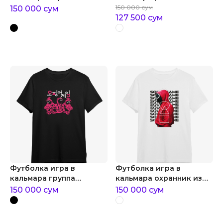
фигурами
страж
150 000
сум
150 000
сум
127 500
сум
Футболка игра в
Футболка игра в
кальмара группа
кальмара охранник из
розовых охранников
игры в кальмара
150 000
сум
150 000
сум