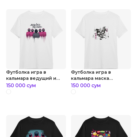
Футболка игра в
Футболка игра в
кальмара ведущий и
кальмара маска
охранники
ведущего игра в
150 000
сум
150 000
сум
кальмара