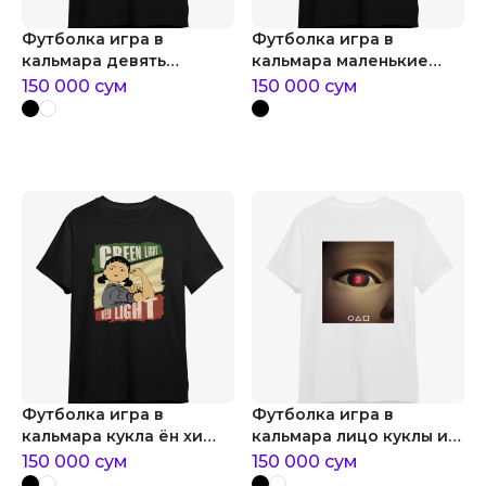
Футболка игра в
Футболка игра в
кальмара девять
кальмара маленькие
игроков
розовые охранники
150 000
сум
150 000
сум
Футболка игра в
Футболка игра в
кальмара кукла ён хи
кальмара лицо куклы из
зеленый свет или
игры в кальмара
150 000
сум
150 000
сум
красный