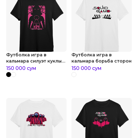
Футболка игра в
Футболка игра в
кальмара силуэт куклы
кальмара борьба сторон
игра в кальмара
150 000
сум
150 000
сум