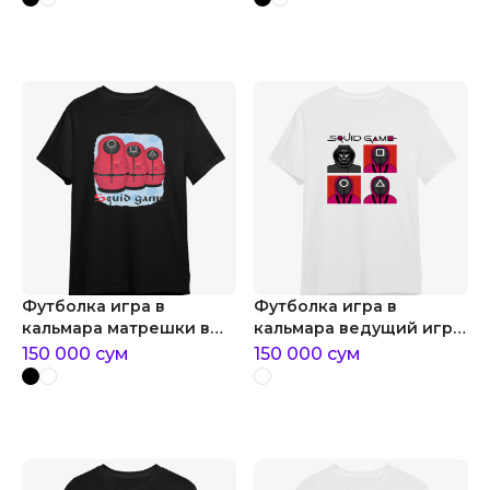
Футболка игра в
Футболка игра в
кальмара матрешки в
кальмара ведущий игры
виде охранников
и охранники
150 000
сум
150 000
сум