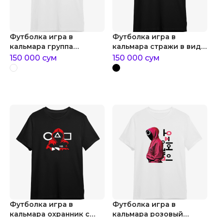
Футболка игра в
Футболка игра в
кальмара группа
кальмара стражи в виде
розовых страж
подтеков
150 000
сум
150 000
сум
Футболка игра в
Футболка игра в
кальмара охранник с
кальмара розовый