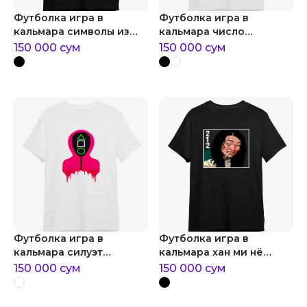
Футболка игра в
Футболка игра в
кальмара символы из
кальмара число
игры в кальмара
участника
150 000
сум
150 000
сум
Футболка игра в
Футболка игра в
кальмара силуэт
кальмара хан ми нё
охранника
игрок №212
150 000
сум
150 000
сум