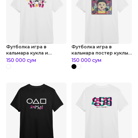
Футболка игра в
Футболка игра в
кальмара кукла и
кальмара постер куклы
охранники
ён хи
150 000
сум
150 000
сум