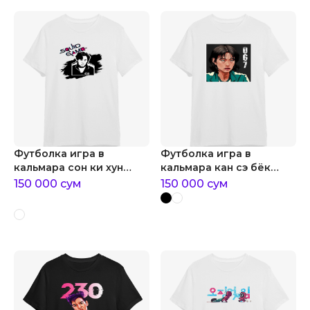
Футболка игра в
Футболка игра в
кальмара сон ки хун
кальмара кан сэ бёк
игрок №456
игрок №067
150 000
сум
150 000
сум