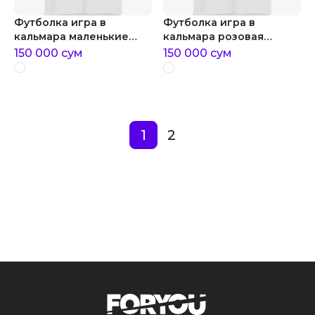
Футболка игра в
Футболка игра в
кальмара маленькие
кальмара розовая
охранники игра в
стража из игры в
150 000
сум
150 000
сум
кальмара
кальмара
1
2