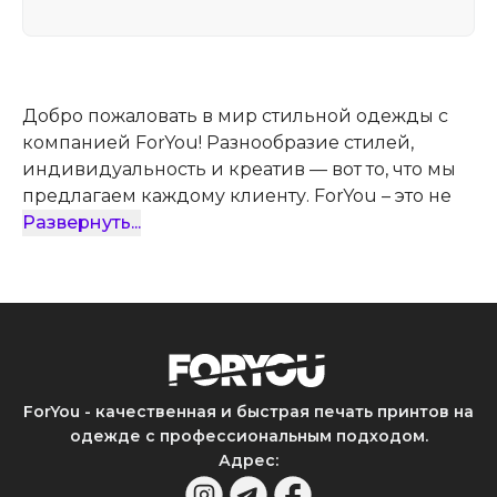
Добро пожаловать в мир стильной одежды с
компанией ForYou! Разнообразие стилей,
индивидуальность и креатив — вот то, что мы
предлагаем каждому клиенту. ForYou – это не
просто одежда и аксессуары с принтами, наша
Развернуть
...
продукция — это ваша уникальная история,
выраженная в каждой детали. Предлагаем
небольшой обзор, из которого вы узнаете о
предложенном ассортименте, выгодах покупок
в интернет-магазине ForYou и о том, как,
заказать нашу одежду с принтами в
Узбекистане.
ForYou - качественная и быстрая печать принтов на
одежде с профессиональным подходом.
Что мы предлагаем
Адрес
: