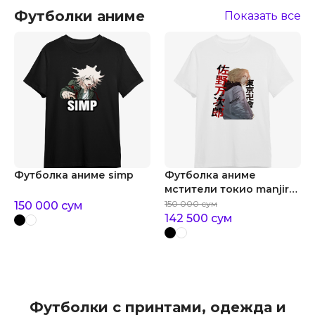
Футболки аниме
Показать все
Футболка аниме simp
Футболка аниме
мстители токио manjiro
"mikey" sano
150 000
сум
150 000
сум
142 500
сум
Футболки с принтами, одежда и