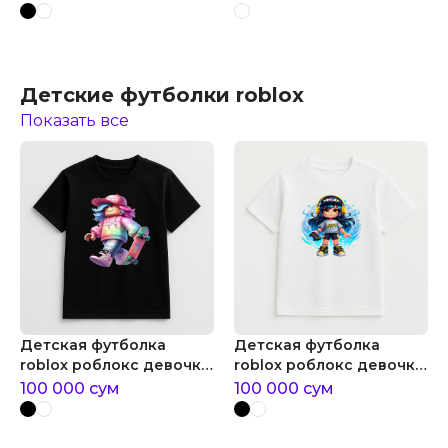
Детские футболки roblox
Показать все
Детская футболка
Детская футболка
roblox роблокс девочка
roblox роблокс девочка
со скейтом
геймер
100 000
сум
100 000
сум