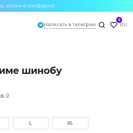
ты, кепки и униформу!
0
Написать в телеграм
RU
ниме шинобу
ов
:
0
L
XL