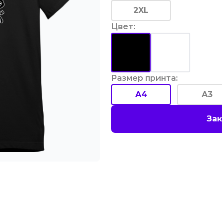
2XL
Цвет
:
Размер принта
:
A4
A3
Зак