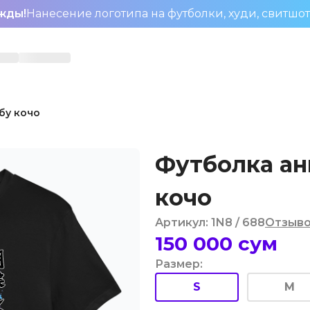
жды!
Нанесение логотипа на футболки, худи, свитшо
бу кочо
Футболка а
кочо
Артикул
:
1N8
/ 688
Отзыв
150 000
сум
Размер
:
S
M