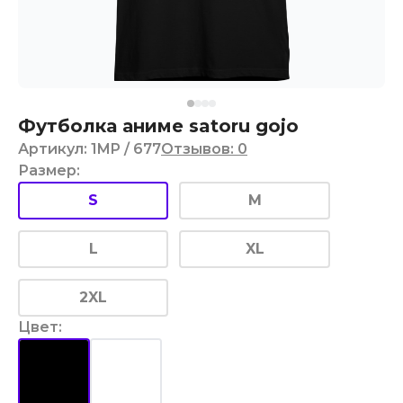
Футболка аниме satoru gojo
Артикул
:
1MP
/ 677
Отзывов
:
0
Размер
:
S
M
L
XL
2XL
Цвет
: