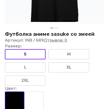
Футболка аниме sasuke со змеей
Артикул
:
1NB
/ 689
Отзывов
:
0
Размер
:
S
M
L
XL
2XL
Цвет
: