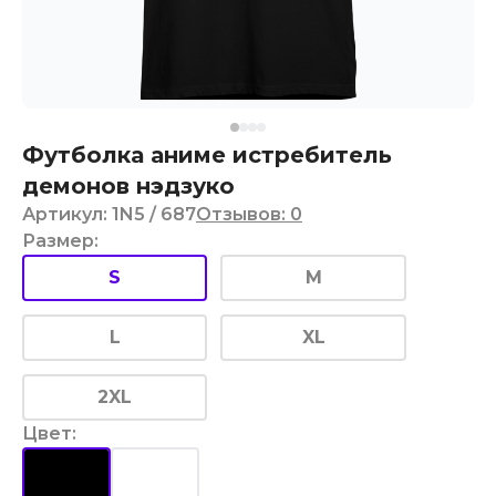
Футболка аниме истребитель
демонов нэдзуко
Артикул
:
1N5
/ 687
Отзывов
:
0
Размер
:
S
M
L
XL
2XL
Цвет
: