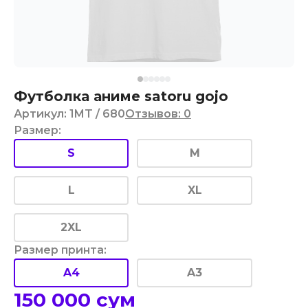
Футболка аниме satoru gojo
Артикул
:
1MT
/ 680
Отзывов
:
0
Размер
:
S
M
L
XL
2XL
Размер принта
:
A4
A3
150 000
сум