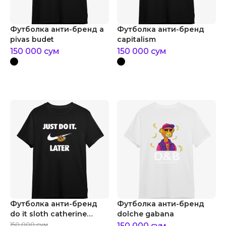
Футболка анти-бренд a
Футболка анти-бренд
pivas budet
capitalism
150 000
сум
150 000
сум
Футболка анти-бренд
Футболка анти-бренд
do it sloth catherine
dolche gabana
curran
150 000
сум
150 000
сум