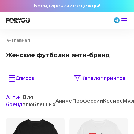
Брендирование одежды!
Главная
Женские футболки анти-бренд
Список
Каталог принтов
Анти-
Для
Аниме
Профессии
Космос
Муз
бренд
влюбленных