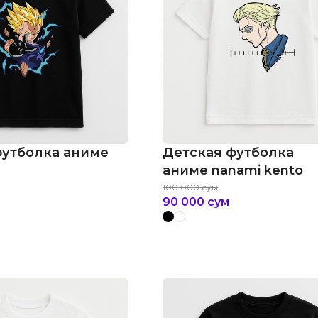
футболка аниме
Детская футболка
аниме nanami kento
100 000
сум
90 000
сум