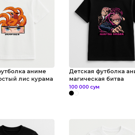
футболка аниме
Детская футболка а
остый лис курама
магическая битва
100 000
сум