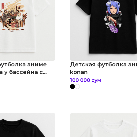
футболка аниме
Детская футболка а
 у бассейна с
konan
100 000
сум