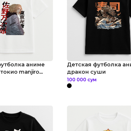
футболка аниме
Детская футболка а
токио manjiro
дракон суши
no
100 000
сум