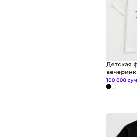
Детская 
вечеринка
рамен
100 000
сум