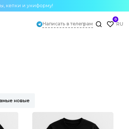
ты, кепки и униформу!
0
Написать в телеграм
RU
амые новые