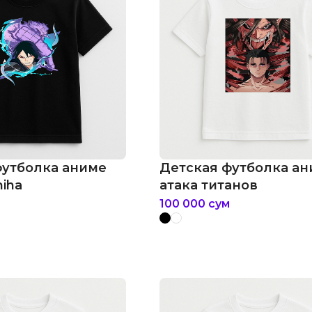
футболка аниме
Детская футболка а
hiha
атака титанов
100 000
сум