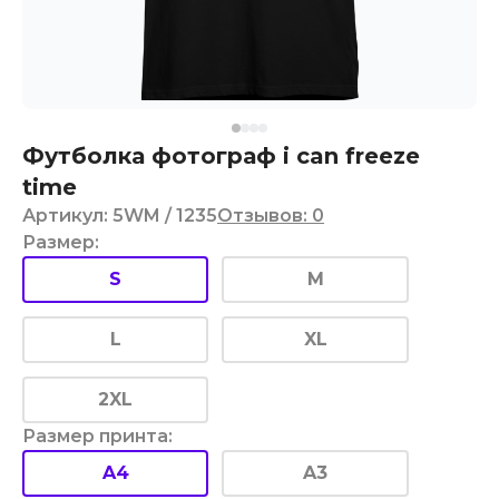
Футболка фотограф i can freeze
time
Артикул
:
5WM
/ 1235
Отзывов
:
0
Размер
:
S
M
L
XL
2XL
Размер принта
:
A4
A3