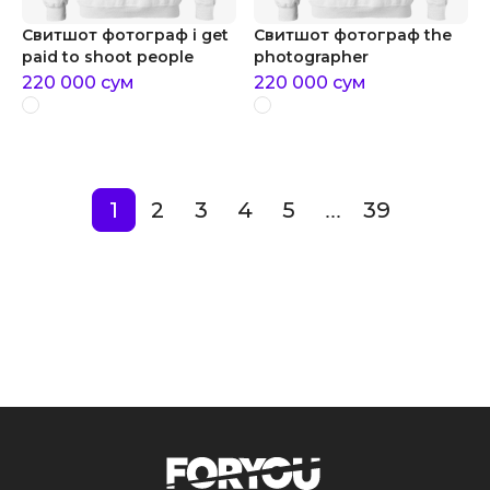
Свитшот фотограф i get
Свитшот фотограф the
paid to shoot people
photographer
220 000
сум
220 000
сум
1
2
3
4
5
39
...