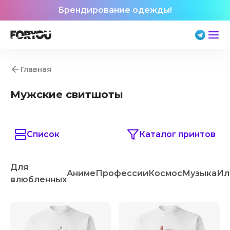
Брендирование одежды!
Главная
Мужские свитшоты
Список
Каталог принтов
Для
Аниме
Профессии
Космос
Музыка
Ил
влюбленных