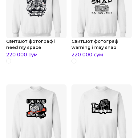
Свитшот фотограф i
Свитшот фотограф
need my space
warning i may snap
220 000
сум
220 000
сум