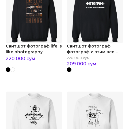
Свитшот фотограф life is
Свитшот фотограф
like photography
фотограф и этим все
сказано
220 000
сум
220 000
сум
209 000
сум