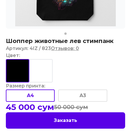
Шоппер животные лев стимпанк
Артикул
:
4IZ
/ 823
Отзывов
:
0
Цвет
:
Размер принта
:
A4
A3
45 000
сум
50 000
сум
Заказать