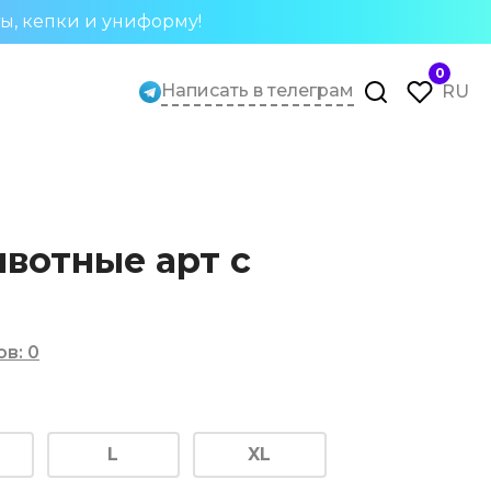
ты, кепки и униформу!
0
Написать в телеграм
RU
вотные арт с
ов
:
0
L
XL