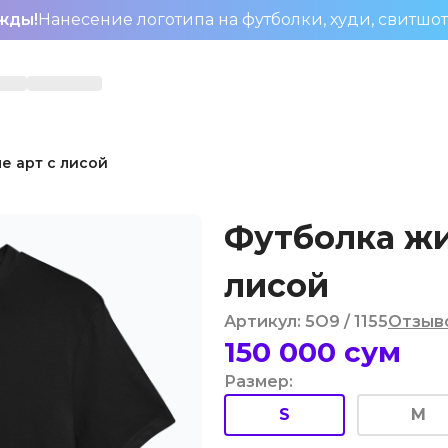
жды!
Нанесение логотипа на футболки, худи, свитшо
е арт с лисой
Футболка жи
лисой
Артикул
:
5O9
/ 1155
Отзыв
150 000
сум
Размер
:
S
M