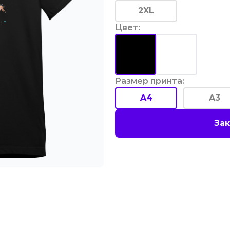
2XL
Цвет
:
Размер принта
:
A4
A3
Зак