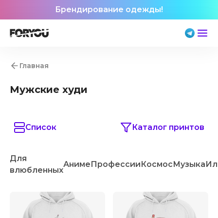
Брендирование одежды!
Главная
Мужские худи
Список
Каталог принтов
Для
Аниме
Профессии
Космос
Музыка
Ил
влюбленных