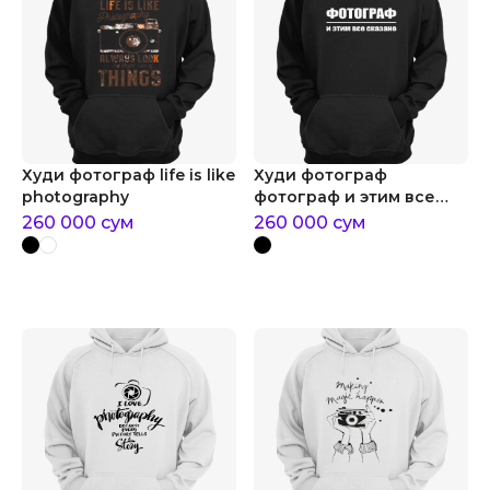
Худи фотограф life is like
Худи фотограф
photography
фотограф и этим все
сказано
260 000
сум
260 000
сум