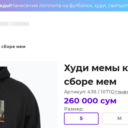
жды!
Нанесение логотипа на футболки, худи, свитшо
в сборе мем
Худи мемы к
сборе мем
Артикул
:
436
/ 1071
Отзыв
260 000
сум
Размер
:
S
M