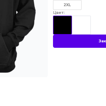
2XL
Цвет
:
Зак