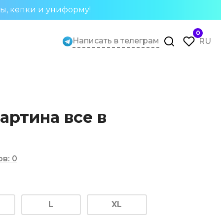
ты, кепки и униформу!
0
Написать в телеграм
RU
артина все в
ов
:
0
L
XL