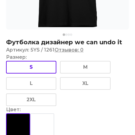
Футболка дизайнер we can undo it
Артикул
:
5YS
/ 1261
Отзывов
:
0
Размер
:
S
M
L
XL
2XL
Цвет
: