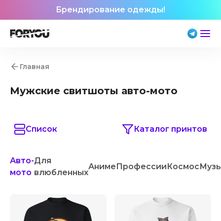
Брендирование одежды!
Главная
Мужские свитшоты авто-мото
Список
Каталог принтов
Авто-
Для
Аниме
Профессии
Космос
Муз
мото
влюбленных