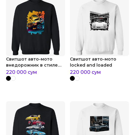
Свитшот авто-мото
Свитшот авто-мото
внедорожник в стиле
locked and loaded
акварели
220 000
сум
220 000
сум