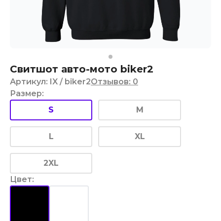
Свитшот авто-мото biker2
Артикул
:
IX
/ biker2
Отзывов
:
0
Размер
:
S
M
L
XL
2XL
Цвет
: