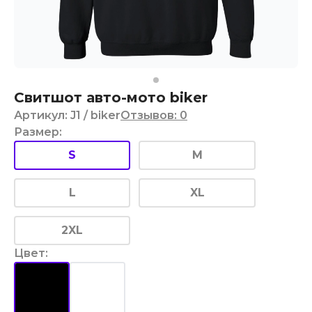
Свитшот авто-мото biker
Артикул
:
J1
/ biker
Отзывов
:
0
Размер
:
S
M
L
XL
2XL
Цвет
: