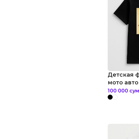
Детская ф
мото авто
буханка
100 000
сум