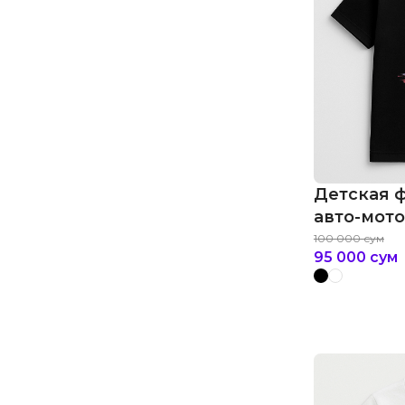
Детская 
авто-мото
100 000
сум
95 000
сум