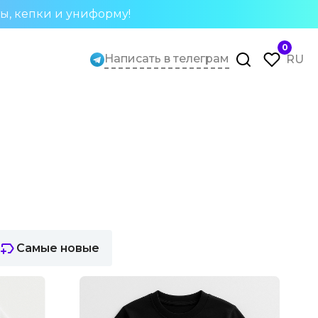
ты, кепки и униформу!
0
Написать в телеграм
RU
Самые новые