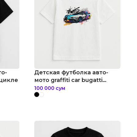
то-
Детская футболка авто-
оцикле
мото graffiti car bugatti
chiron
100 000
сум