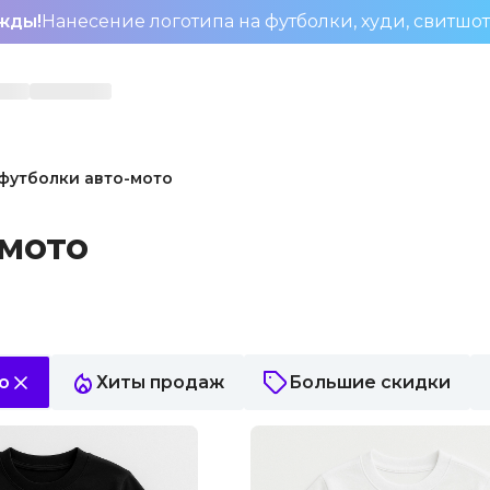
жды!
Нанесение логотипа на футболки, худи, свитшо
футболки авто-мото
-мото
о
Хиты продаж
Большие скидки