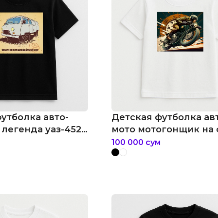
утболка авто-
Детская футболка ав
 легенда уаз-452
мото мотогонщик на
спидометра
100 000
сум