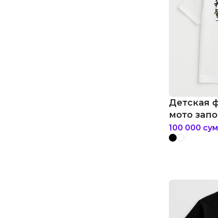
Детская ф
мото зап
100 000
сум