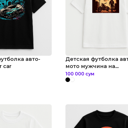
утболка авто-
Детская футболка ав
 car
мото мужчина на
мотоцикле
100 000
сум