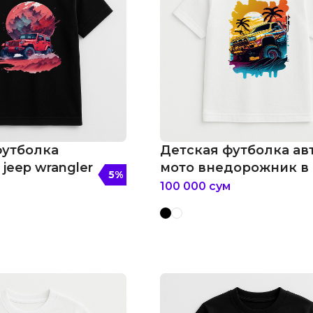
футболка
Детская футболка ав
 jeep wrangler
мото внедорожник в
5
%
акварели
100 000
сум