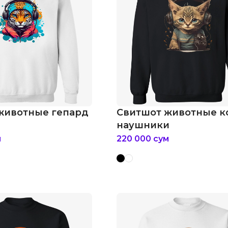
животные гепард
Свитшот животные к
наушники
м
220 000
сум