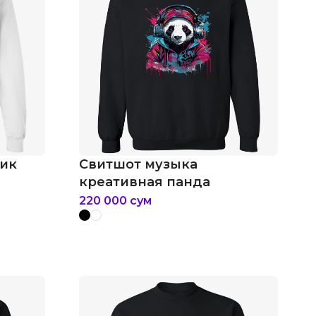
рик
Свитшот музыка
креативная панда
220 000
сум