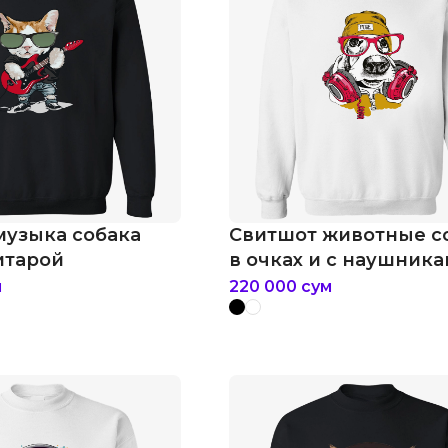
музыка собака
Свитшот животные с
итарой
в очках и с наушник
м
220 000
сум