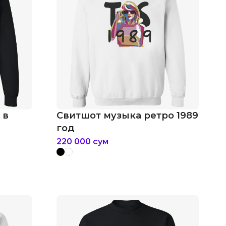
 в
Свитшот музыка ретро 1989
год
220 000
сум