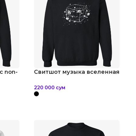
c non-
Свитшот музыка вселенная
220 000
сум