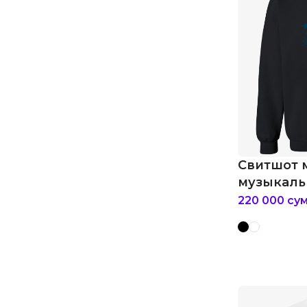
Свитшот 
музыкаль
220 000
су