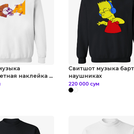
музыка
Свитшот музыка барт
етная наклейка в
наушниках
еп рок-панк
м
220 000
сум