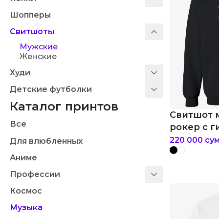
Шопперы
Свитшоты
Мужские
Женские
Худи
Детские футболки
Каталог принтов
Свитшот 
Все
рокер с г
220 000
су
Для влюбленных
Аниме
Профессии
Космос
Музыка