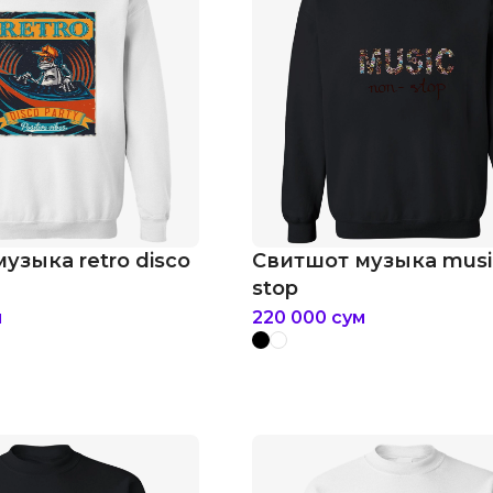
узыка retro disco
Свитшот музыка musi
stop
м
220 000
сум