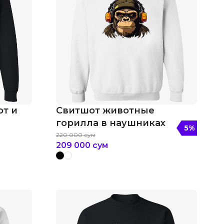
от и
Свитшот животные
горилла в наушниках
5
%
220 000
сум
209 000
сум