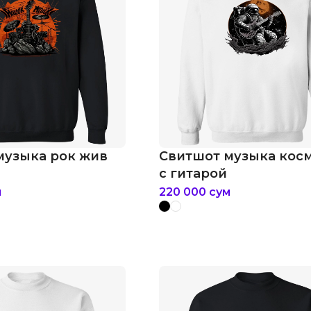
музыка рок жив
Свитшот музыка кос
с гитарой
м
220 000
сум