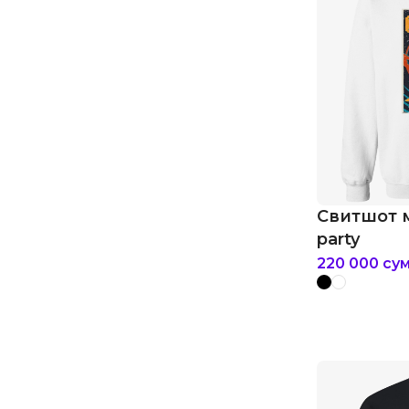
Свитшот м
party
220 000
су