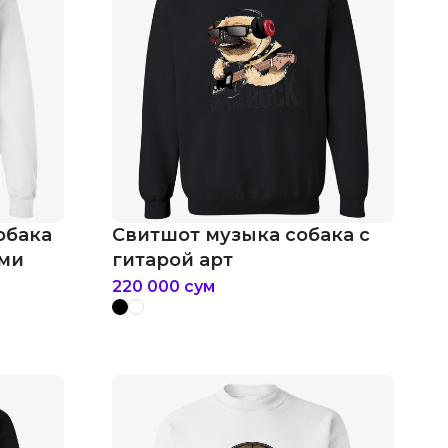
обака
Свитшот музыка собака с
ами
гитарой арт
220 000
сум