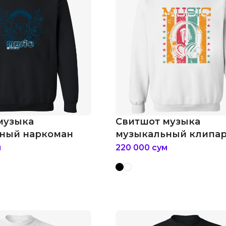
музыка
Свитшот музыка
ный наркоман
музыкальный клипа
м
220 000
сум