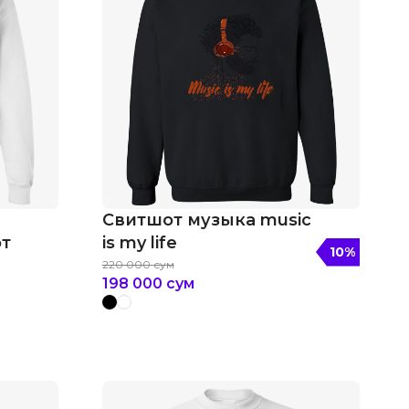
Свитшот музыка music
рт
is my life
10
%
220 000
сум
198 000
сум