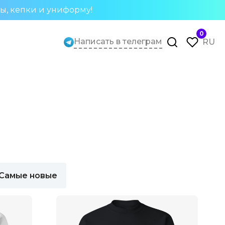
ты, кепки и униформу!
0
Написать в телеграм
RU
Самые новые