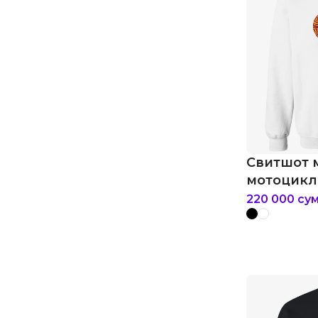
Свитшот 
мотоцикл
стиле чер
220 000
су