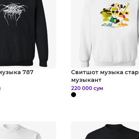
музыка 787
Свитшот музыка ста
музыкант
м
220 000
сум