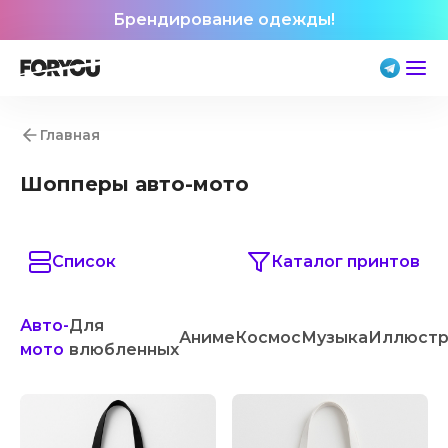
Брендирование одежды!
Главная
Шопперы авто-мото
Список
Каталог принтов
Авто-
Для
Аниме
Космос
Музыка
Иллюстр
мото
влюбленных