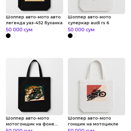
Шоппер авто-мото авто
Шоппер авто-мото
легенда уаз-452 буханка
суперкар audi rs 6
50 000
сум
50 000
сум
Шоппер авто-мото
Шоппер авто-мото
мотогонщик на фоне
гонщик на мотоцикле
спидометра
50 000
сум
50 000
сум