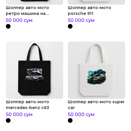
Шоппер авто-мото
Шоппер авто-мото
ретро машина на
porsche 911
цветном фоне
50 000
сум
50 000
сум
Шоппер авто-мото
Шоппер авто-мото super
mercedes-benz c63
car
50 000
сум
50 000
сум