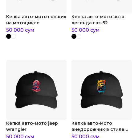
Кепка авто-мото гонщик
Кепка авто-мото авто
на мотоцикле
легенда газ-52
50 000
сум
50 000
сум
Кепка авто-мото jeep
Кепка авто-мото
wrangler
внедорожник в стиле
акварели
50 000
сум
50 000
сум