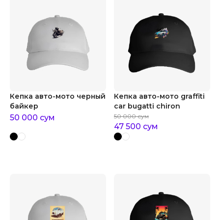
Кепка авто-мото черный
Кепка авто-мото graffiti
байкер
car bugatti chiron
50 000
сум
50 000
сум
47 500
сум