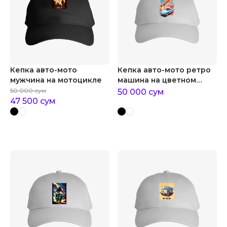
Кепка авто-мото
Кепка авто-мото ретро
мужчина на мотоцикле
машина на цветном
фоне
50 000
сум
50 000
сум
47 500
сум