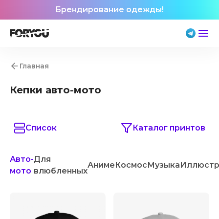
Брендирование одежды!
Главная
Кепки авто-мото
Список
Каталог принтов
Авто-
Для
Аниме
Космос
Музыка
Иллюстр
мото
влюбленных