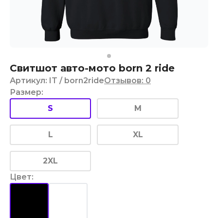
Свитшот авто-мото born 2 ride
Артикул
:
IT
/ born2ride
Отзывов
:
0
Размер
:
S
M
L
XL
2XL
Цвет
: