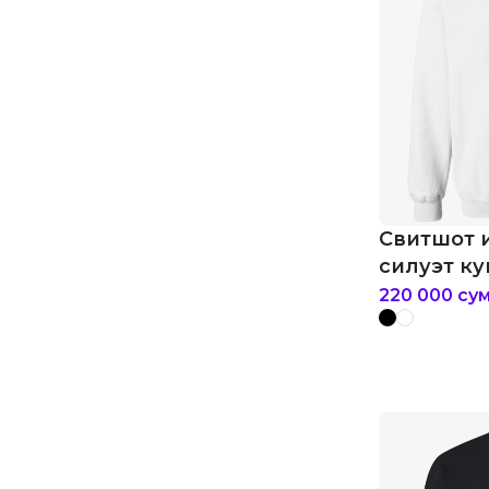
Свитшот 
силуэт ку
кальмара
220 000
су