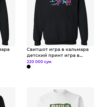
мара
Свитшот игра в кальмара
детский принт игра в
кальмара
220 000
сум