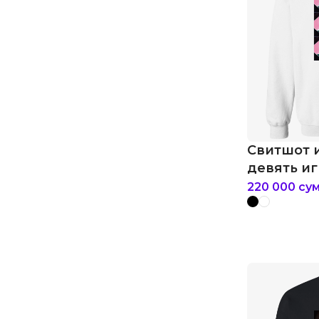
Свитшот 
девять и
220 000
су