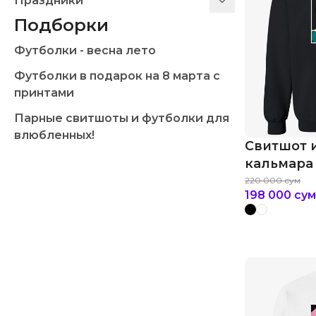
Праздники
Подборки
Футболки - весна лето
Футболки в подарок на 8 марта с
принтами
Парные свитшоты и футболки для
влюбленных!
Свитшот и
кальмара 
игрок №0
220 000
сум
198 000
сум