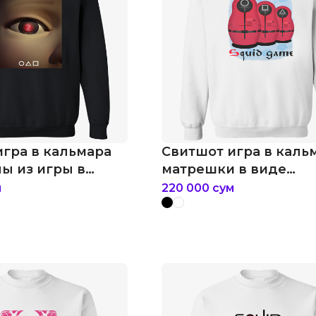
игра в кальмара
Свитшот игра в каль
ы из игры в
матрешки в виде
охранников
м
220 000
сум