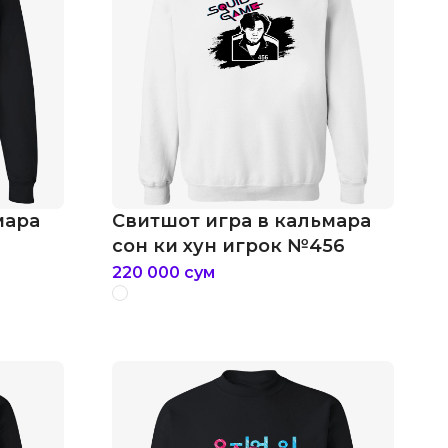
мара
Свитшот игра в кальмара
сон ки хун игрок №456
220 000
сум