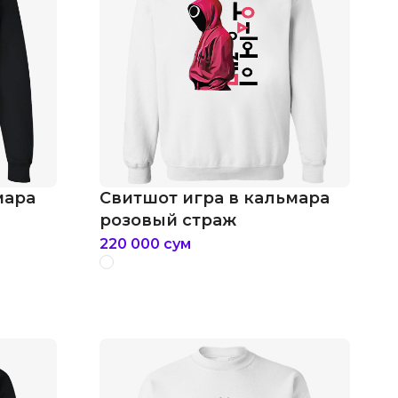
мара
Свитшот игра в кальмара
и
розовый страж
220 000
сум