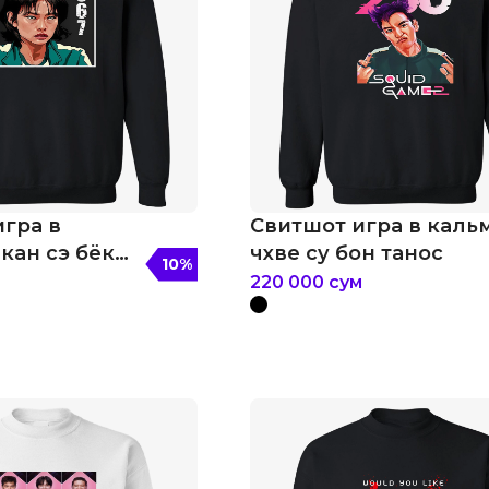
гра в
Свитшот игра в каль
кан сэ бёк
чхве су бон танос
10
%
67
220 000
сум