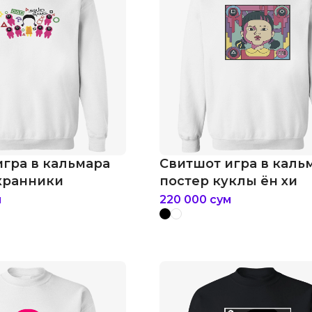
игра в кальмара
Свитшот игра в каль
охранники
постер куклы ён хи
м
220 000
сум