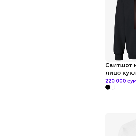
Свитшот 
лицо кукл
кальмара
220 000
су