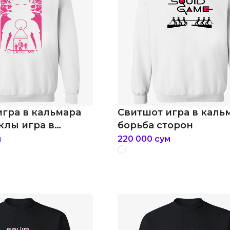
игра в кальмара
Свитшот игра в каль
клы игра в
борьба сторон
м
220 000
сум