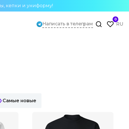
ты, кепки и униформу!
0
Написать в телеграм
RU
Самые новые