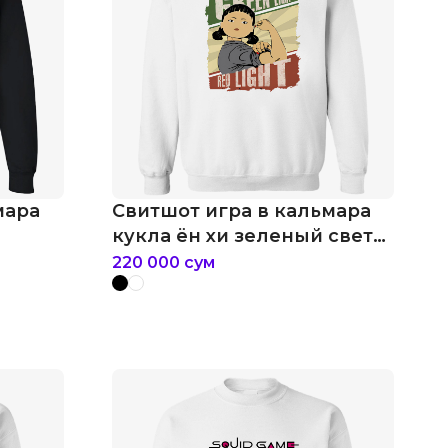
мара
Свитшот игра в кальмара
кукла ён хи зеленый свет
или красный
220 000
сум