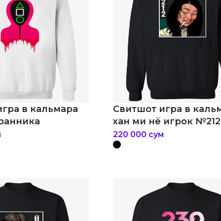
игра в кальмара
Свитшот игра в каль
хранника
хан ми нё игрок №212
м
220 000
сум