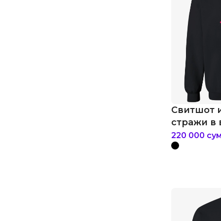
Свитшот 
стражи в
220 000
су