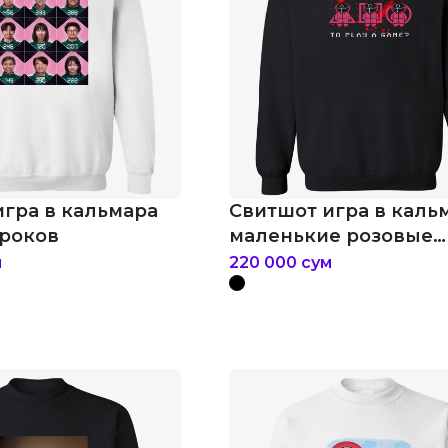
игра в кальмара
Свитшот игра в каль
гроков
маленькие розовые
охранники
м
220 000
сум