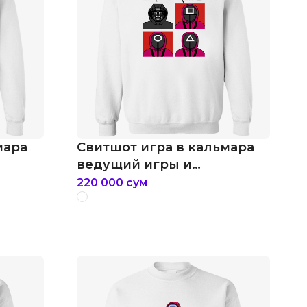
мара
Свитшот игра в кальмара
ведущий игры и
охранники
220 000
сум