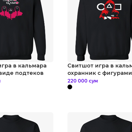
игра в кальмара
Свитшот игра в каль
 виде подтеков
охранник с фигурам
м
220 000
сум