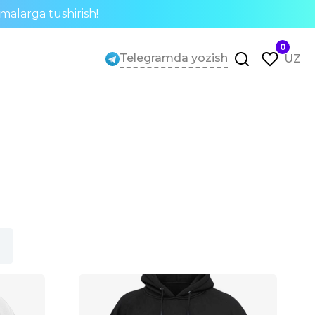
rmalarga tushirish!
0
Telegramda yozish
UZ
r