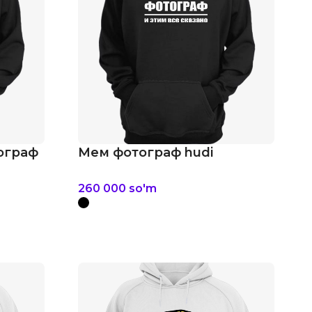
тограф
Мем фотограф hudi
260 000
so'm