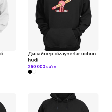
di
Дизайнер dizaynerlar uchun
hudi
260 000
so'm