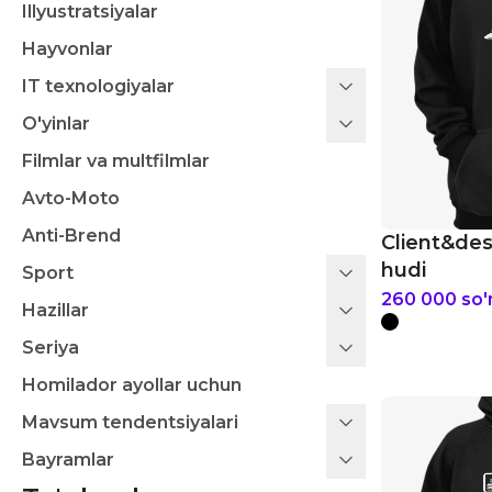
Illyustratsiyalar
Hayvonlar
IT texnologiyalar
O'yinlar
Filmlar va multfilmlar
Avto-Moto
Anti-Brend
Client&de
hudi
Sport
260 000
so
Hazillar
Seriya
Homilador ayollar uchun
Mavsum tendentsiyalari
Bayramlar