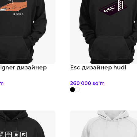
signer дизайнер
Esc дизайнер hudi
'm
260 000
so'm