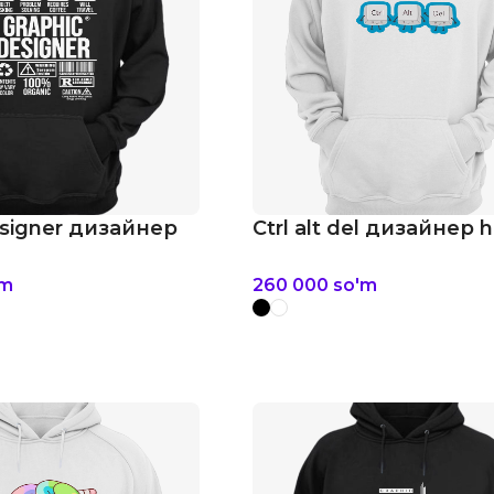
esigner дизайнер
Ctrl alt del дизайнер h
'm
260 000
so'm