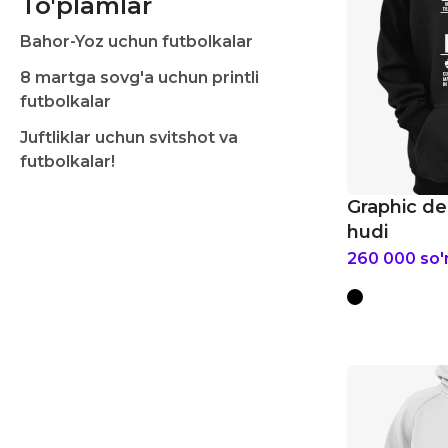
To'plamlar
Bahor-Yoz uchun futbolkalar
8 martga sovg'a uchun printli
futbolkalar
Juftliklar uchun svitshot va
futbolkalar!
Graphic d
hudi
260 000
so