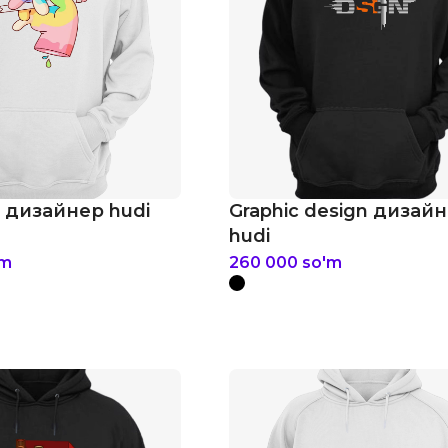
 дизайнер hudi
Graphic design дизай
hudi
'm
260 000
so'm