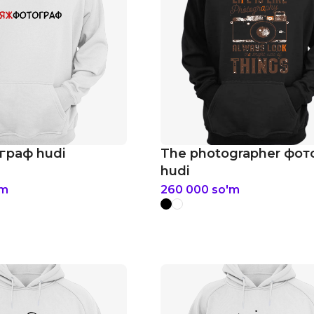
граф hudi
The photographer фо
hudi
'm
260 000
so'm