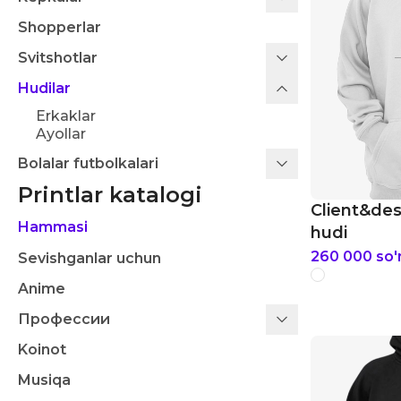
Shopperlar
Svitshotlar
Hudilar
Erkaklar
Ayollar
Bolalar futbolkalari
Printlar katalogi
Client&de
Hammasi
hudi
260 000
so
Sevishganlar uchun
Anime
Профессии
Koinot
Musiqa