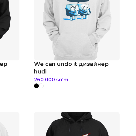
нер
We can undo it дизайнер
hudi
260 000
so'm