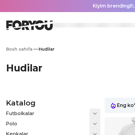
Kiyim brendingi!
L
Bosh sahifa
Hudilar
Hudilar
Katalog
Eng ko'
Futbolkalar
Polo
Kepkalar