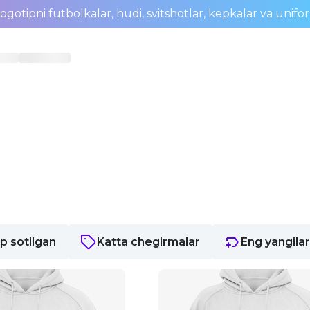
ogotipni futbolkalar, hudi, svitshotlar, kepkalar va unifo
p sotilgan
Katta chegirmalar
Eng yangila