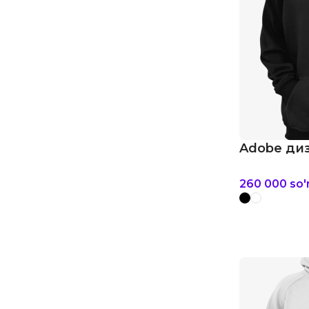
Adobe диз
260 000
so