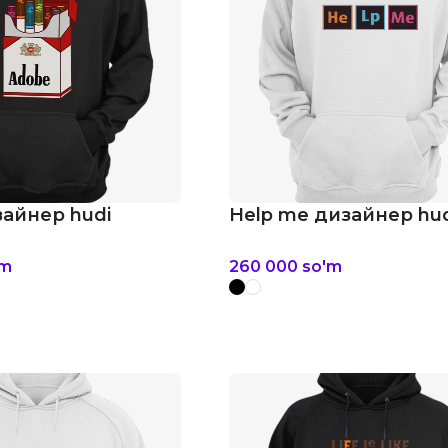
айнер hudi
Help me дизайнер hu
'm
260 000
so'm