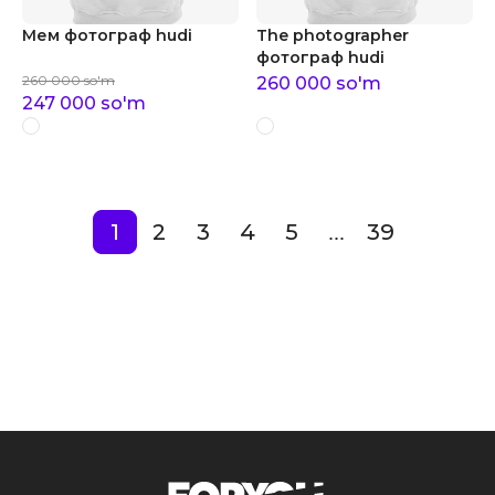
Мем фотограф hudi
The photographer
фотограф hudi
260 000
so'm
260 000
so'm
247 000
so'm
1
2
3
4
5
39
...