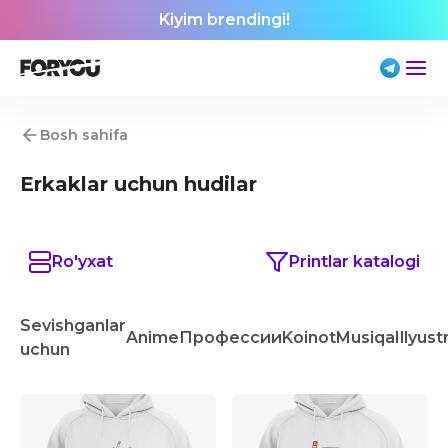
Kiyim brendingi!
Bosh sahifa
Erkaklar uchun hudilar
Ro'yxat
Printlar katalogi
Sevishganlar
Anime
Профессии
Koinot
Musiqa
Illyust
uchun