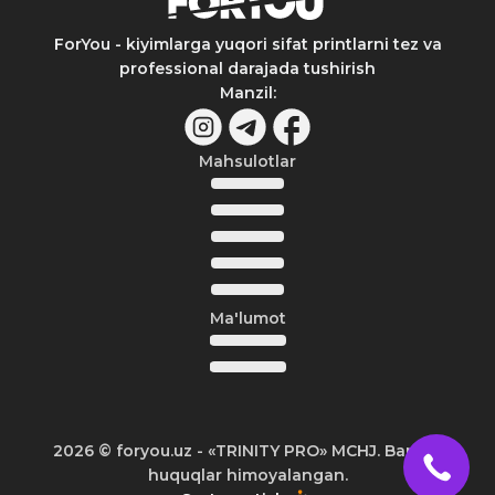
ForYou - kiyimlarga yuqori sifat printlarni tez va
professional darajada tushirish
Manzil
:
Mahsulotlar
Ma'lumot
2026
© foryou.uz -
«TRINITY PRO» MCHJ. Barcha
huquqlar himoyalangan.