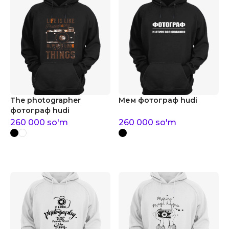
The photographer
Мем фотограф hudi
фотограф hudi
260 000
so'm
260 000
so'm