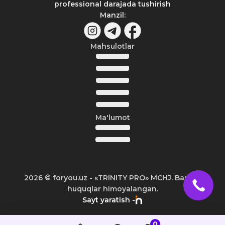
professional darajada tushirish
Manzil
:
Mahsulotlar
Ma'lumot
2026
© foryou.uz -
«TRINITY PRO» MCHJ. Barcha
huquqlar himoyalangan.
Sayt yaratish -
0