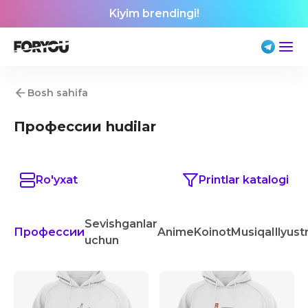
Kiyim brendingi!
Bosh sahifa
Профессии hudilar
Ro'yxat
Printlar katalogi
Sevishganlar
Профессии
Anime
Koinot
Musiqa
Illyust
uchun