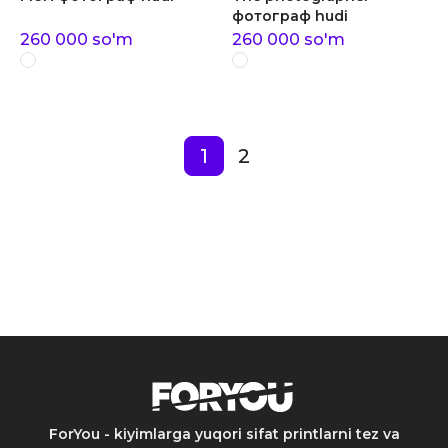
фотограф hudi
260 000
so'm
260 000
so'm
1
2
ForYou - kiyimlarga yuqori sifat printlarni tez va