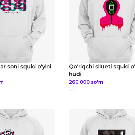
lar soni squid o'yini
Qo'riqchi silueti squid o'
hudi
'm
260 000
so'm