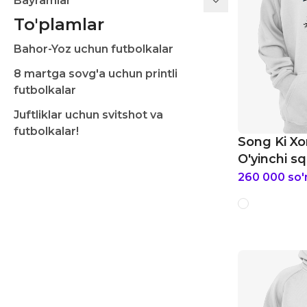
Bayramlar
To'plamlar
Bahor-Yoz uchun futbolkalar
8 martga sovg'a uchun printli
futbolkalar
Juftliklar uchun svitshot va
futbolkalar!
Song Ki Xo
O'yinchi sq
260 000
so