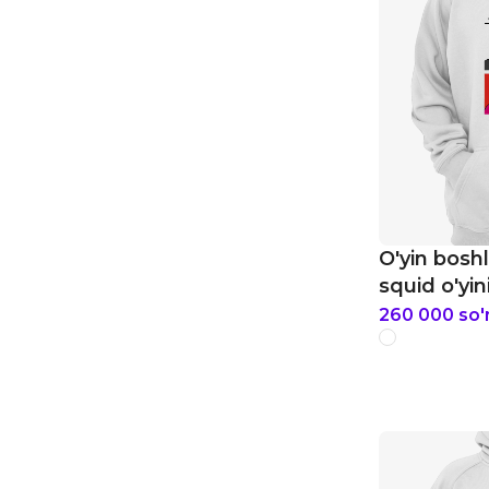
O'yin boshl
squid o'yin
260 000
so