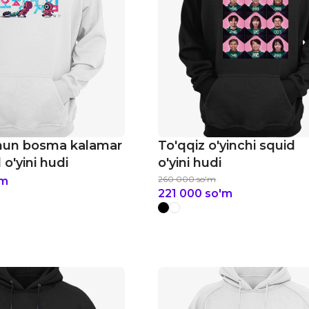
chun bosma kalamar
To'qqiz o'yinchi squid
 o'yini hudi
o'yini hudi
260 000
so'm
'm
221 000
so'm