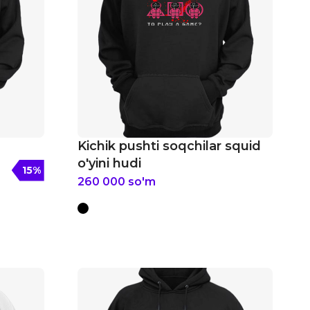
Kichik pushti soqchilar squid
o'yini hudi
15
%
260 000
so'm