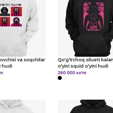
ovchisi va soqchilar
Qo'g'irchoq silueti kal
i hudi
o'yini squid o'yini hudi
'm
260 000
so'm