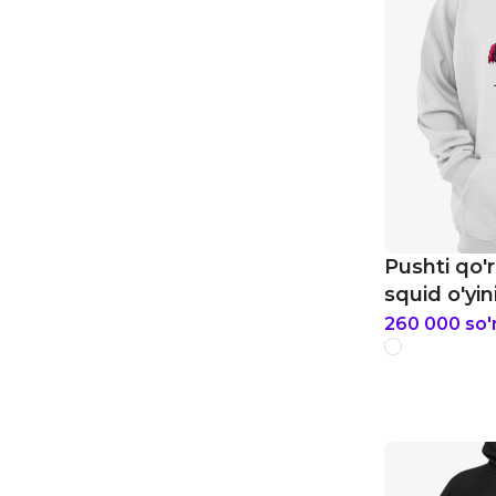
Pushti qo'r
squid o'yin
260 000
so