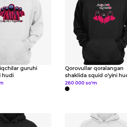
iqchilar guruhi
Qorovullar qoralangan
i hudi
shaklida squid o'yini hu
'm
260 000
so'm