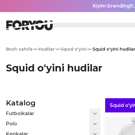
Kiyim brendingi!
L
Bosh sahifa
Hudilar
Squid o'yini
Squid o'yini hudila
Squid o'yini hudilar
Katalog
Squid o'yi
Futbolkalar
Polo
Kepkalar