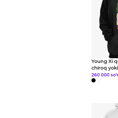
Young Xi qo
chiroq yoki 
hudi
260 000
so