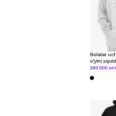
Bolalar u
o'yini squid
260 000
so