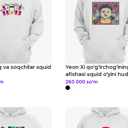
q va soqchilar squid
Yeon Xi qo'g'irchog'inin
afishasi squid o'yini hud
'm
260 000
so'm