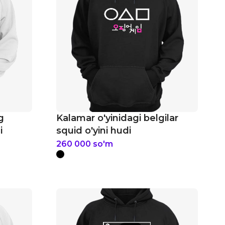
g
Kalamar o'yinidagi belgilar
i
squid o'yini hudi
260 000
so'm