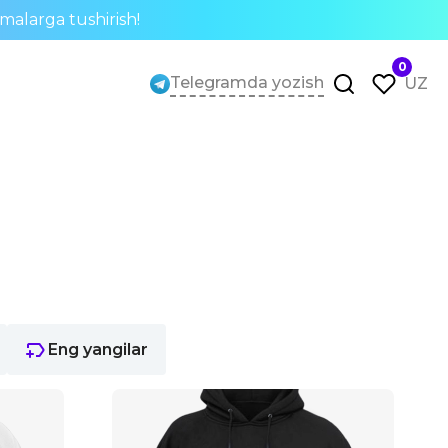
rmalarga tushirish!
0
Telegramda yozish
UZ
Eng yangilar