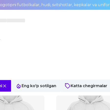
ogotipni futbolkalar, hudi, svitshotlar, kepkalar va unifo
r
ni
Eng ko'p sotilgan
Katta chegirmalar