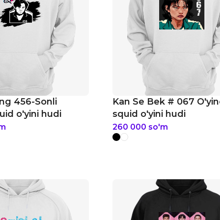
ng 456-Sonli
Kan Se Bek # 067 O'yin
uid o'yini hudi
squid o'yini hudi
'm
260 000
so'm