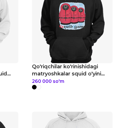
Qo'riqchilar ko'rinishidagi
uid
matryoshkalar squid o'yini
hudi
260 000
so'm