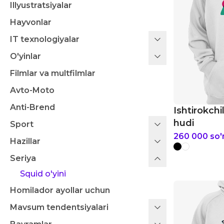
Illyustratsiyalar
Hayvonlar
IT texnologiyalar
O'yinlar
Filmlar va multfilmlar
Avto-Moto
Anti-Brend
Ishtirokchi
hudi
Sport
260 000
so
Hazillar
Seriya
Squid o'yini
Homilador ayollar uchun
Mavsum tendentsiyalari