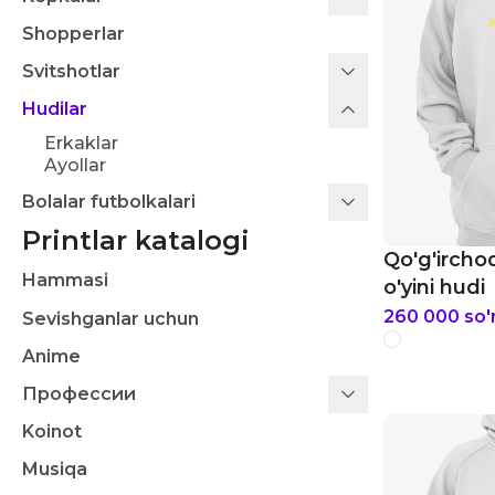
Shopperlar
Svitshotlar
Hudilar
Erkaklar
Ayollar
Bolalar futbolkalari
Printlar katalogi
Qo'g'ircho
Hammasi
o'yini hudi
260 000
so
Sevishganlar uchun
Anime
Профессии
Koinot
Musiqa