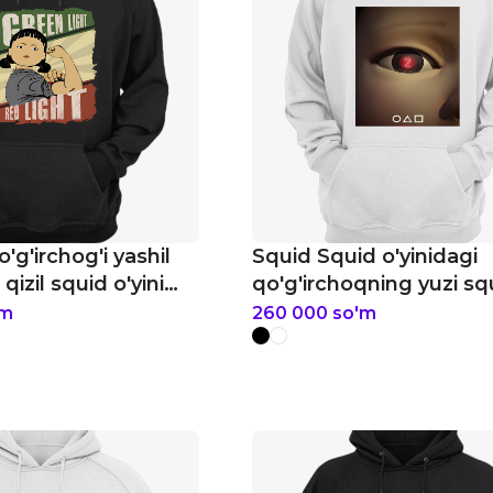
'g'irchog'i yashil
Squid Squid o'yinidagi
qizil squid o'yini
qo'g'irchoqning yuzi sq
o'yini hudi
'm
260 000
so'm