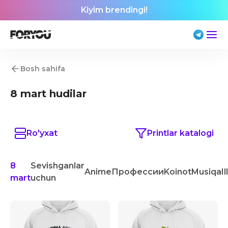
Kiyim brendingi!
Bosh sahifa
8 mart hudilar
Ro'yxat
Printlar katalogi
8
Sevishganlar
Anime
Профессии
Koinot
Musiqa
I
mart
uchun