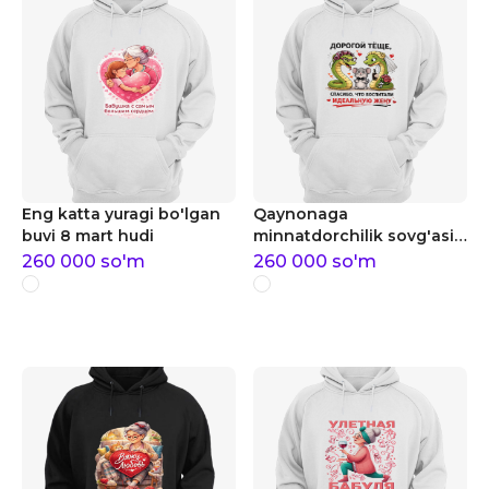
Eng katta yuragi bo'lgan
Qaynonaga
buvi 8 mart hudi
minnatdorchilik sovg'asi
8 mart hudi
260 000
so'm
260 000
so'm