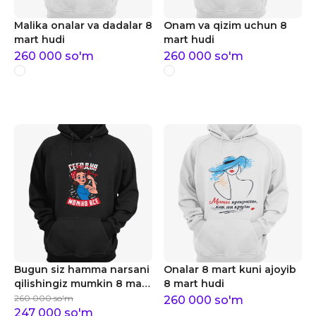
Malika onalar va dadalar 8
Onam va qizim uchun 8
mart hudi
mart hudi
260 000
so'm
260 000
so'm
Bugun siz hamma narsani
Onalar 8 mart kuni ajoyib
qilishingiz mumkin 8 mart
8 mart hudi
hudi
260 000
so'm
260 000
so'm
247 000
so'm