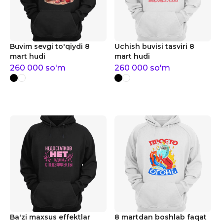
Buvim sevgi to'qiydi 8
Uchish buvisi tasviri 8
mart hudi
mart hudi
260 000
so'm
260 000
so'm
Ba'zi maxsus effektlar
8 martdan boshlab faqat