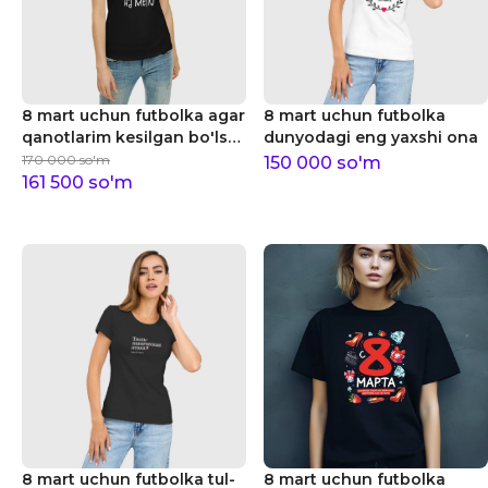
8 mart uchun futbolka agar
8 mart uchun futbolka
qanotlarim kesilgan bo'lsa,
dunyodagi eng yaxshi ona
men supurgi ustiga
170 000
so'm
150 000
so'm
o'tiraman
161 500
so'm
8 mart uchun futbolka tul-
8 mart uchun futbolka