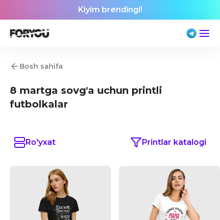
Kiyim brendingi!
Bosh sahifa
8 martga sovg'a uchun printli
futbolkalar
Ro'yxat
Printlar katalogi