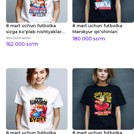
8 mart uchun futbolka
8 mart uchun futbolka
sizga ko'plab nishtyaklar
Manikyur qo'shinlari
tilayman
180 000
so'm
180 000
so'm
162 000
so'm
8 mart uchun futbolka
8 mart uchun futbolka