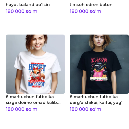
hayot baland bo'lsin
timsoh edren baton
180 000
so'm
180 000
so'm
8 mart uchun futbolka
8 mart uchun futbolka
sizga doimo omad kulib
qarg'a shikui, kaifui, yog'
boqsin
180 000
so'm
180 000
so'm