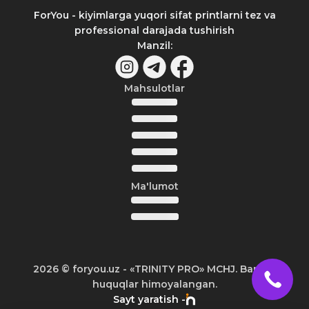
ForYou - kiyimlarga yuqori sifat printlarni tez va
professional darajada tushirish
Manzil
:
Mahsulotlar
Ma'lumot
2026
© foryou.uz -
«TRINITY PRO» MCHJ. Barcha
huquqlar himoyalangan.
Sayt yaratish -