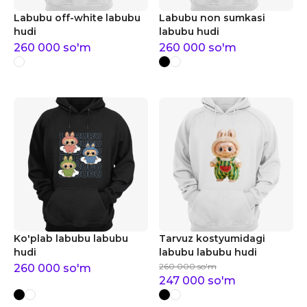
Labubu off-white labubu
Labubu non sumkasi
hudi
labubu hudi
260 000
so'm
260 000
so'm
Ko'plab labubu labubu
Tarvuz kostyumidagi
hudi
labubu labubu hudi
260 000
so'm
260 000
so'm
247 000
so'm