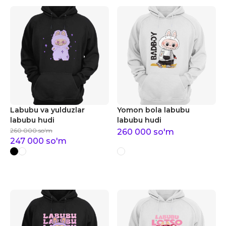
Labubu va yulduzlar
Yomon bola labubu
labubu hudi
labubu hudi
260 000
so'm
260 000
so'm
247 000
so'm