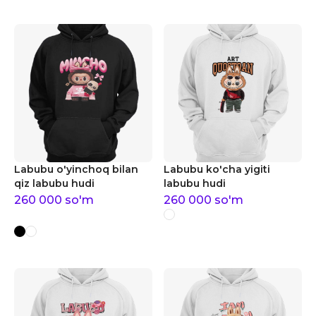
Labubu o'yinchoq bilan
Labubu ko'cha yigiti
qiz labubu hudi
labubu hudi
260 000
so'm
260 000
so'm