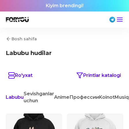
Kiyim brendingi!
Bosh sahifa
Labubu hudilar
Ro'yxat
Printlar katalogi
Sevishganlar
Labubu
Anime
Профессии
Koinot
Musiq
uchun