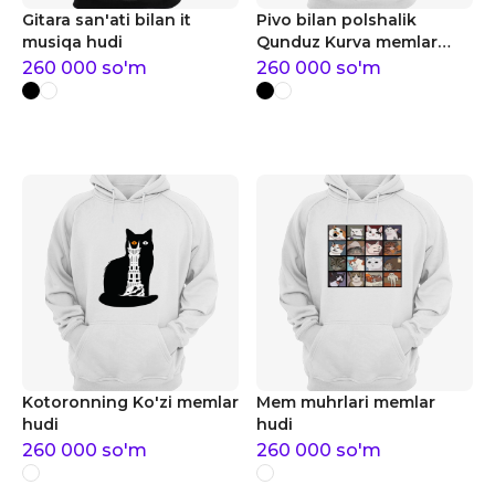
Gitara san'ati bilan it
Pivo bilan polshalik
musiqa hudi
Qunduz Kurva memlar
hudi
260 000
so'm
260 000
so'm
Kotoronning Ko'zi memlar
Mem muhrlari memlar
hudi
hudi
260 000
so'm
260 000
so'm