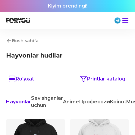
Kiyim brendingi!
Bosh sahifa
Hayvonlar hudilar
Ro'yxat
Printlar katalogi
Sevishganlar
Hayvonlar
Anime
Профессии
Koinot
Mu
uchun