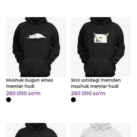
Mushuk bugun emas
Stol ustidagi memdan
memlar hudi
mushuk memlar hudi
260 000
so'm
260 000
so'm