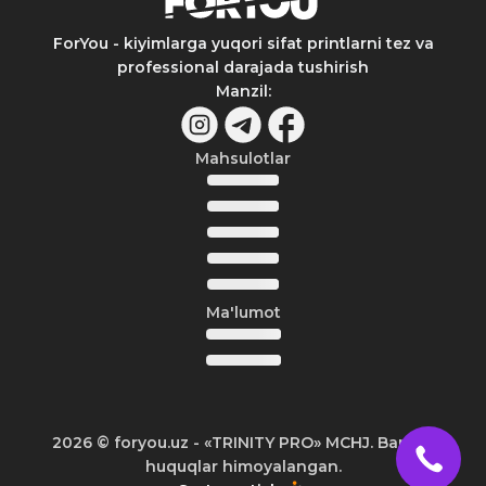
ForYou - kiyimlarga yuqori sifat printlarni tez va
professional darajada tushirish
Manzil
:
Mahsulotlar
Ma'lumot
2026
© foryou.uz -
«TRINITY PRO» MCHJ. Barcha
huquqlar himoyalangan.