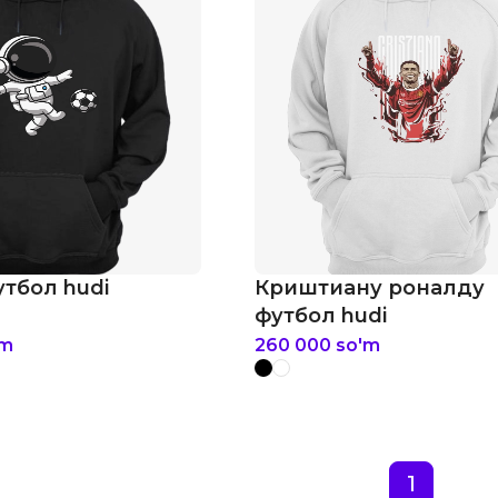
тбол hudi
Криштиану роналду
футбол hudi
'm
260 000
so'm
1