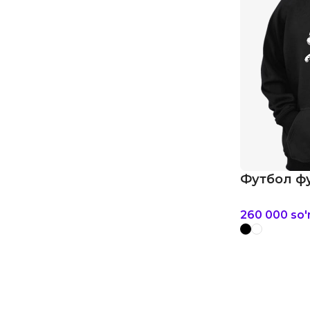
Футбол фу
260 000
so