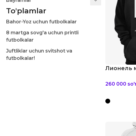
Bayramlar
To'plamlar
Bahor-Yoz uchun futbolkalar
8 martga sovg'a uchun printli
futbolkalar
Juftliklar uchun svitshot va
futbolkalar!
Лионель м
260 000
so