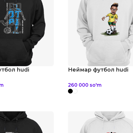
тбол hudi
Неймар футбол hudi
'm
260 000
so'm