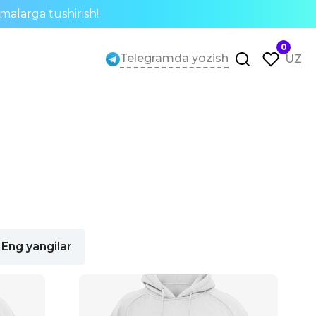
rmalarga tushirish!
0
Telegramda yozish
UZ
Eng yangilar