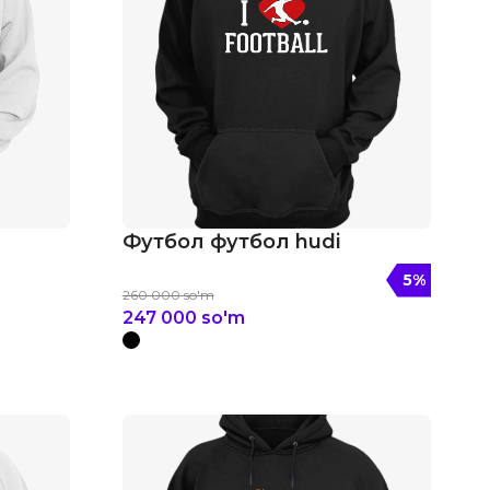
Футбол футбол hudi
5
%
260 000
so'm
247 000
so'm