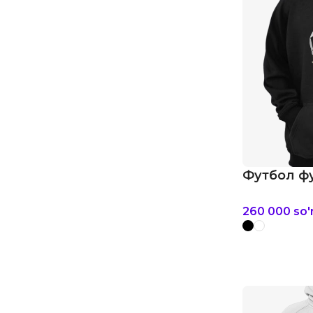
Футбол фу
260 000
so