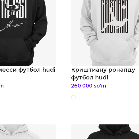
есси футбол hudi
Криштиану роналду
футбол hudi
'm
260 000
so'm