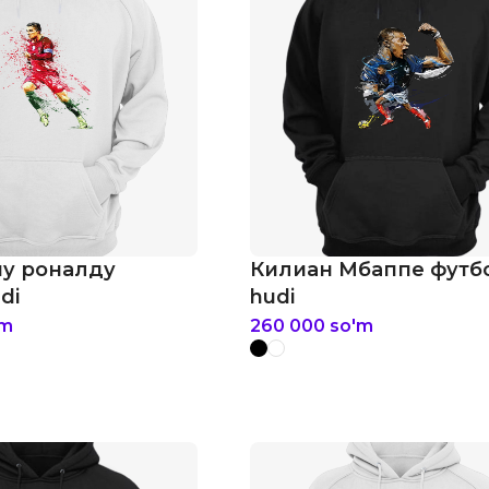
у роналду
Килиан Мбаппе футб
di
hudi
'm
260 000
so'm