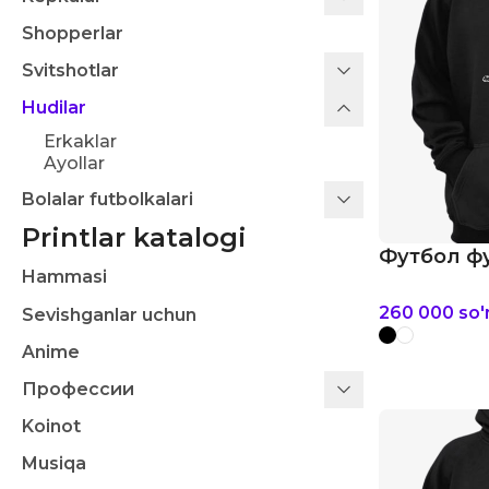
Shopperlar
Svitshotlar
Hudilar
Erkaklar
Ayollar
Bolalar futbolkalari
Printlar katalogi
Футбол фу
Hammasi
260 000
so
Sevishganlar uchun
Anime
Профессии
Koinot
Musiqa