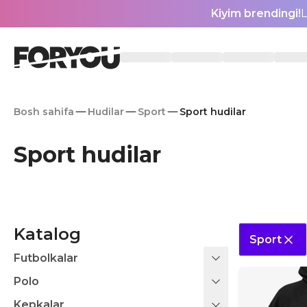
Kiyim brendingi!
L
Bosh sahifa
Hudilar
Sport
Sport hudilar
Sport hudilar
Katalog
Sport
Futbolkalar
Polo
Kepkalar