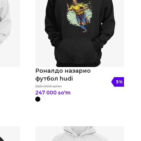
Роналдо назарио
футбол hudi
5
%
260 000
so'm
247 000
so'm