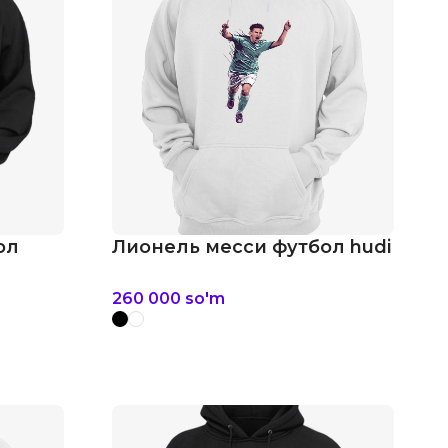
ол
Лионель месси футбол hudi
260 000
so'm