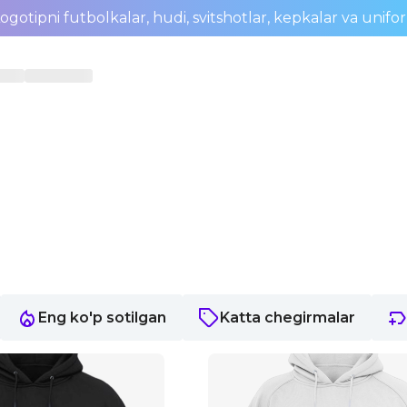
ogotipni futbolkalar, hudi, svitshotlar, kepkalar va unifo
Eng ko'p sotilgan
Katta chegirmalar