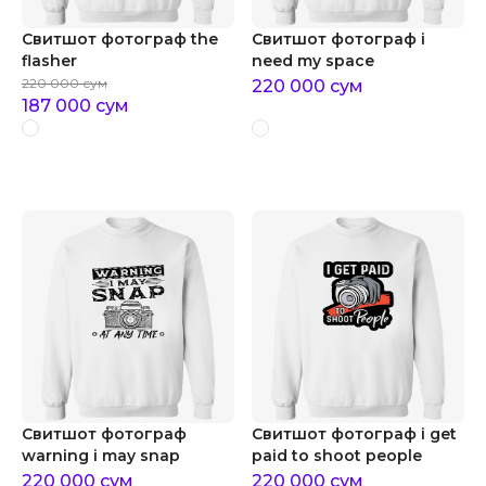
Свитшот фотограф the
Свитшот фотограф i
flasher
need my space
220 000
сум
220 000
сум
187 000
сум
Свитшот фотограф
Свитшот фотограф i get
warning i may snap
paid to shoot people
220 000
сум
220 000
сум