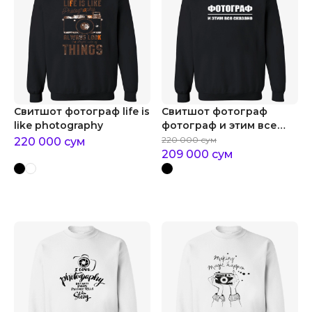
Свитшот фотограф life is
Свитшот фотограф
like photography
фотограф и этим все
сказано
220 000
сум
220 000
сум
209 000
сум