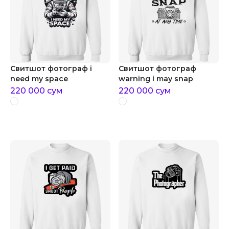
Свитшот фотограф i
Свитшот фотограф
need my space
warning i may snap
220 000
сум
220 000
сум