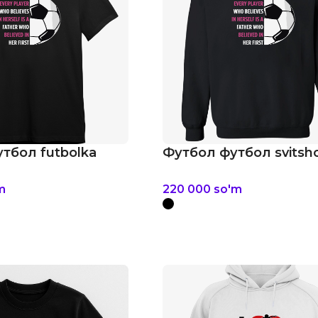
тбол futbolka
Футбол футбол svitsh
m
220 000
so'm