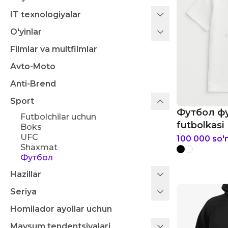
IT texnologiyalar
O'yinlar
Filmlar va multfilmlar
Avto-Moto
Anti-Brend
Sport
Футбол фу
Futbolchilar uchun
futbolkasi
Boks
UFC
100 000
so'
Shaxmat
Футбол
Hazillar
Seriya
Homilador ayollar uchun
Mavsum tendentsiyalari