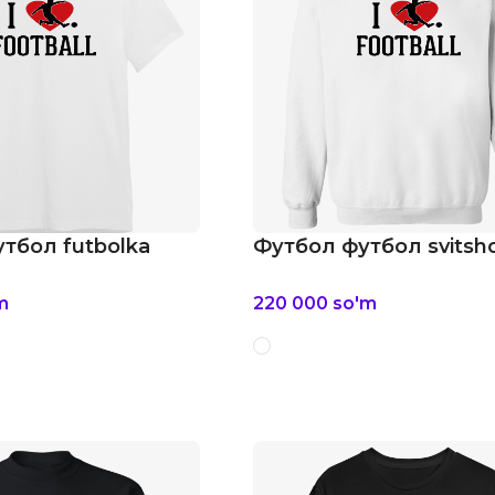
тбол futbolka
Футбол футбол svitsh
m
220 000
so'm