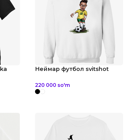
lka
Неймар футбол svitshot
220 000
so'm