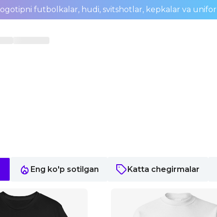
ogotipni futbolkalar, hudi, svitshotlar, kepkalar va unifo
Eng ko'p sotilgan
Katta chegirmalar