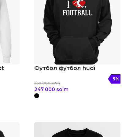
ot
Футбол футбол hudi
5
%
260 000
so'm
247 000
so'm