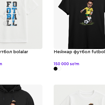
тбол bolalar
Неймар футбол futbo
m
150 000
so'm