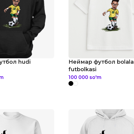
утбол hudi
Неймар футбол bolala
futbolkasi
'm
100 000
so'm