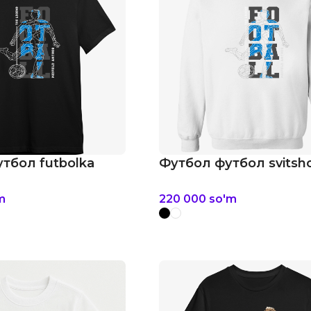
тбол futbolka
Футбол футбол svitsh
m
220 000
so'm