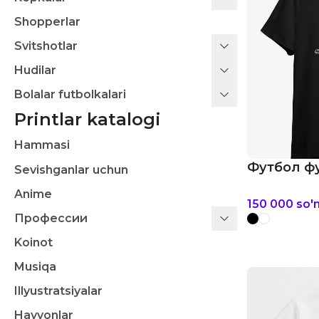
Shopperlar
Svitshotlar
Hudilar
Bolalar futbolkalari
Printlar katalogi
Hammasi
Футбол фу
Sevishganlar uchun
Anime
150 000
so'
Профессии
Koinot
Musiqa
Illyustratsiyalar
Hayvonlar