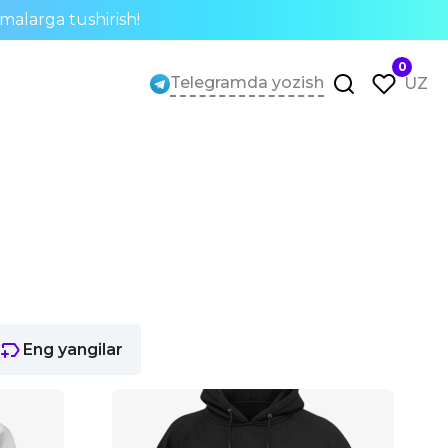
rmalarga tushirish!
0
Telegramda yozish
UZ
Eng yangilar