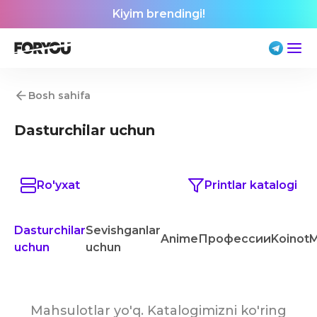
Kiyim brendingi!
Bosh sahifa
Dasturchilar uchun
Ro'yxat
Printlar katalogi
Dasturchilar
Sevishganlar
Anime
Профессии
Koinot
M
uchun
uchun
Mahsulotlar yo'q. Katalogimizni ko'ring