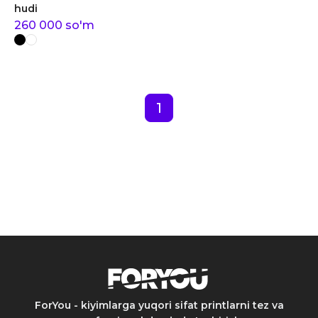
hudi
260 000
so'm
1
ForYou - kiyimlarga yuqori sifat printlarni tez va