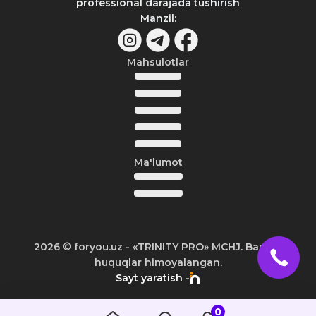
professional darajada tushirish
Manzil
:
Mahsulotlar
Ma'lumot
2026
© foryou.uz -
«TRINITY PRO» MCHJ. Barcha
huquqlar himoyalangan.
Sayt yaratish -
0