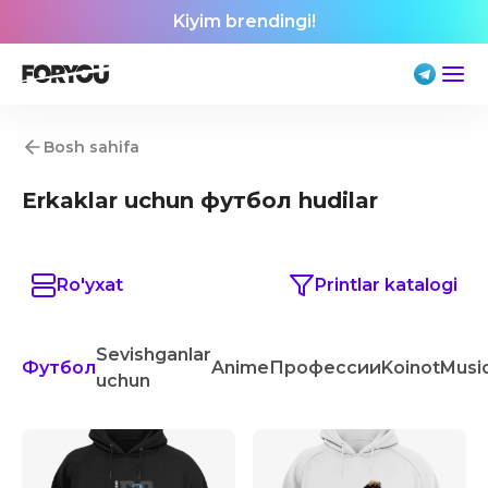
Kiyim brendingi!
Bosh sahifa
Erkaklar uchun футбол hudilar
Ro'yxat
Printlar katalogi
Sevishganlar
Футбол
Anime
Профессии
Koinot
Musi
uchun