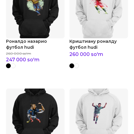
Роналдо назарио
Криштиану роналду
футбол hudi
футбол hudi
260 000
so'm
260 000
so'm
247 000
so'm