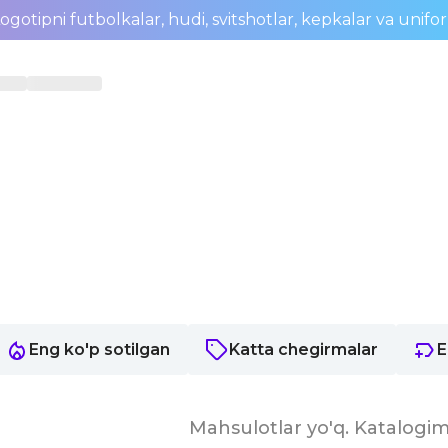
ogotipni futbolkalar, hudi, svitshotlar, kepkalar va unifo
Eng ko'p sotilgan
Katta chegirmalar
E
Mahsulotlar yo'q. Katalogim