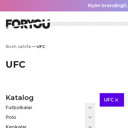
Kiyim brendingi!
L
Bosh sahifa
UFC
UFC
Katalog
UFC
Futbolkalar
Polo
Kepkalar