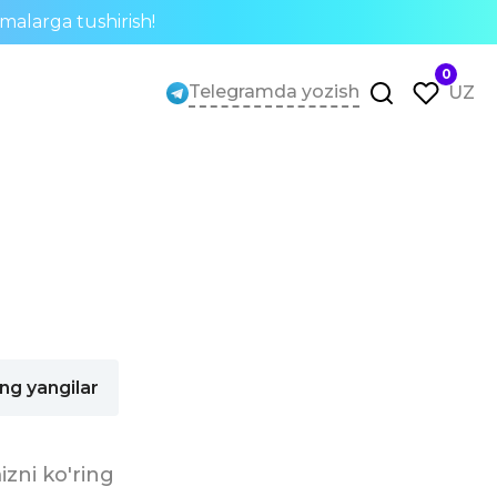
rmalarga tushirish!
0
Telegramda yozish
UZ
ng yangilar
izni ko'ring