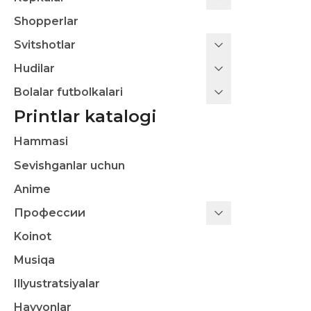
Shopperlar
Svitshotlar
Hudilar
Bolalar futbolkalari
Printlar katalogi
Hammasi
Sevishganlar uchun
Anime
Профессии
Koinot
Musiqa
Illyustratsiyalar
Hayvonlar