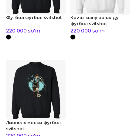
Футбол футбол svitshot
Криштиану роналду
футбол svitshot
220 000
so'm
220 000
so'm
Лионель месси футбол
svitshot
220 000
so'm