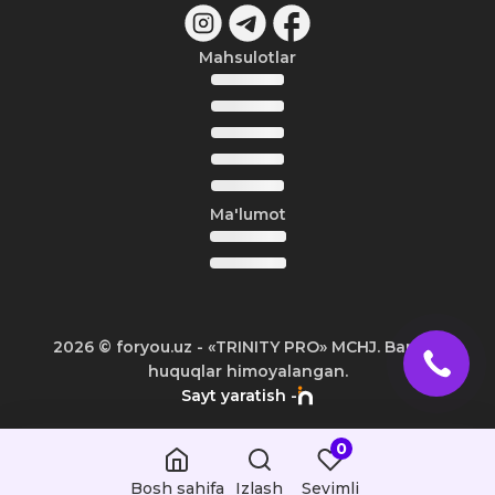
Mahsulotlar
Ma'lumot
2026
© foryou.uz -
«TRINITY PRO» MCHJ. Barcha
huquqlar himoyalangan.
Sayt yaratish -
0
Bosh sahifa
Izlash
Sevimli