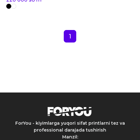
1
ForYou - kiyimlarga yuqori sifat printlarni tez va
professional darajada tushirish
Manzil
: