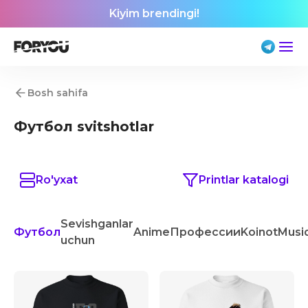
Kiyim brendingi!
Bosh sahifa
Футбол svitshotlar
Ro'yxat
Printlar katalogi
Sevishganlar
Футбол
Anime
Профессии
Koinot
Musi
uchun