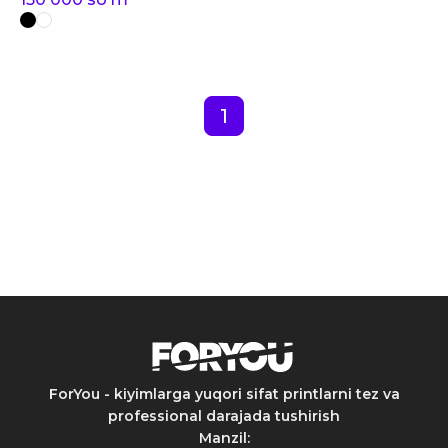
1
ForYou - kiyimlarga yuqori sifat printlarni tez va
professional darajada tushirish
Manzil
: