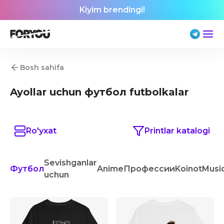
Kiyim brendingi!
Bosh sahifa
Ayollar uchun футбол futbolkalar
Ro'yxat
Printlar katalogi
Sevishganlar
Футбол
Anime
Профессии
Koinot
Musi
uchun