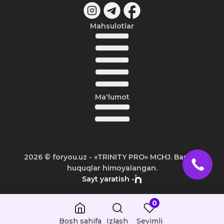
Mahsulotlar
Ma'lumot
2026
© foryou.uz -
«TRINITY PRO» MCHJ. Barcha
huquqlar himoyalangan.
Sayt yaratish -
0
Bosh sahifa
Izlash
Sevimli