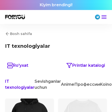
Kiyim brendingi!
Bosh sahifa
IT texnologiyalar
Ro'yxat
Printlar katalogi
IT
Sevishganlar
Anime
Профессии
Koino
texnologiyalar
uchun