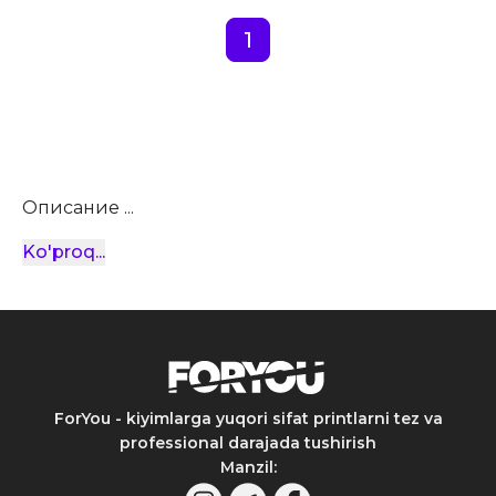
1
Описание ...
Ko'proq
...
ForYou - kiyimlarga yuqori sifat printlarni tez va
professional darajada tushirish
Manzil
: