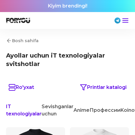
Kiyim brendingi!
Bosh sahifa
Ayollar uchun iT texnologiyalar
svitshotlar
Ro'yxat
Printlar katalogi
IT
Sevishganlar
Anime
Профессии
Koino
texnologiyalar
uchun