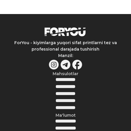
ForYou - kiyimlarga yuqori sifat printlarni tez va
professional darajada tushirish
Manzil
:
Mahsulotlar
Ma'lumot